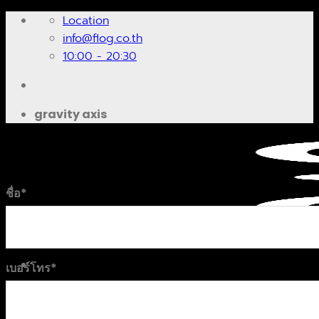
Skip
Location
to
info@flog.co.th
content
10:00 - 20:30
gravity axis
ชื่อ
*
เบอร์โทร
*