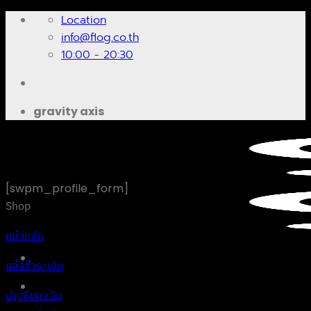
Skip
Location
to
info@flog.co.th
content
10:00 - 20:30
gravity axis
[swpm_profile_form]
Shop
หน้าหลัก
แจ้งชำระเงิน
บัญชีของฉัน